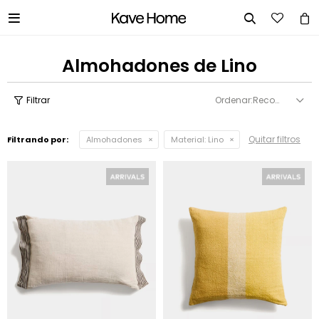


Almohadones de Lino
Recomendados
Quitar filtros
Filtrando por:
Almohadones
Material:
Lino