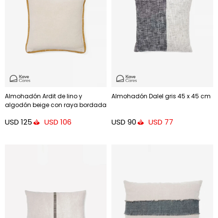
Almohadón Ardit de lino y
Almohadón Dalel gris 45 x 45 cm
algodón beige con raya bordada
a contraste - mostaza 45x45 cm
USD
125
USD
90
USD
106
USD
77