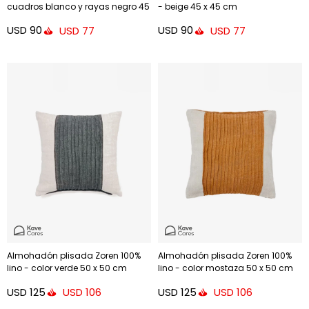
cuadros blanco y rayas negro 45
- beige 45 x 45 cm
x 45 cm
USD
90
USD
90
USD
77
USD
77
Almohadón plisada Zoren 100%
Almohadón plisada Zoren 100%
lino - color verde 50 x 50 cm
lino - color mostaza 50 x 50 cm
USD
125
USD
125
USD
106
USD
106