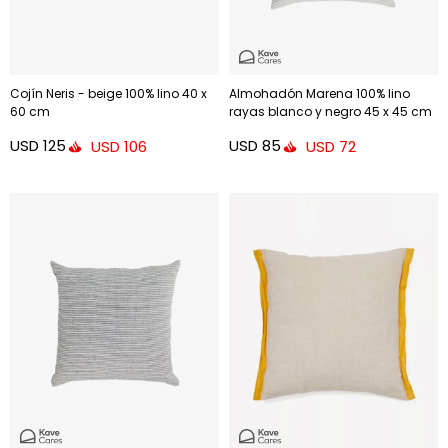
Cojín Neris - beige 100% lino 40 x
Almohadón Marena 100% lino
60 cm
rayas blanco y negro 45 x 45 cm
USD
125
USD
85
USD
106
USD
72