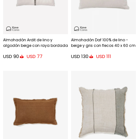
Almohadón Ardit de lino y
Almohadón Daf 100% de lino -
algodón beige con raya bordada
beige y gris con flecos 40 x 60 cm
a contraste - verde 30 x 50 cm
USD
90
USD
130
USD
77
USD
111