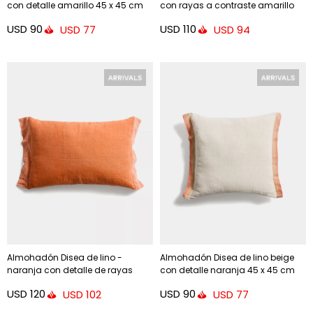
con detalle amarillo 45 x 45 cm
con rayas a contraste amarillo
30 x 50 cm
USD
90
USD
110
USD
77
USD
94
Almohadón Disea de lino -
Almohadón Disea de lino beige
naranja con detalle de rayas
con detalle naranja 45 x 45 cm
naranjas, 40 x 60 cm
USD
120
USD
90
USD
102
USD
77