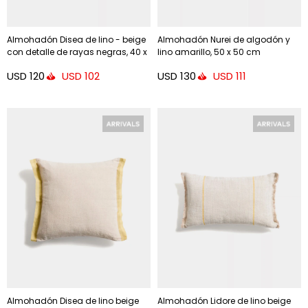
Almohadón Disea de lino - beige
Almohadón Nurei de algodón y
con detalle de rayas negras, 40 x
lino amarillo, 50 x 50 cm
60 cm
USD
120
USD
130
USD
102
USD
111
Almohadón Disea de lino beige
Almohadón Lidore de lino beige