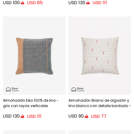
USD
100
USD
130
USD
85
USD
111
Almohadón Eiko 100% de lino -
Almohadón Blaina de algodón y
gris con rayas verticales
lino blanco con detalle bordado -
terracota 50 x 50 cm
rojo 45 x 45 cm
USD
130
USD
90
USD
111
USD
77