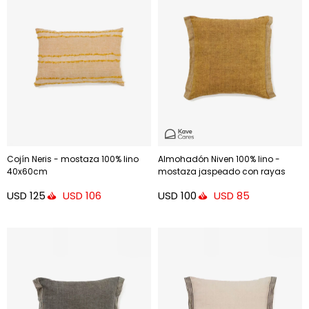
Cojín Neris - mostaza 100% lino
Almohadón Niven 100% lino -
40x60cm
mostaza jaspeado con rayas
laterales 45 x 45 cm
USD
125
USD
100
USD
106
USD
85