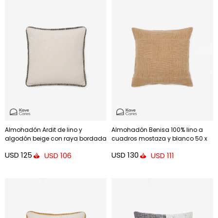
Almohadón Ardit de lino y
Almohadón Benisa 100% lino a
algodón beige con raya bordada
cuadros mostaza y blanco 50 x
a contraste - negro 45 x 45 cm
50 cm
USD
125
USD
130
USD
106
USD
111