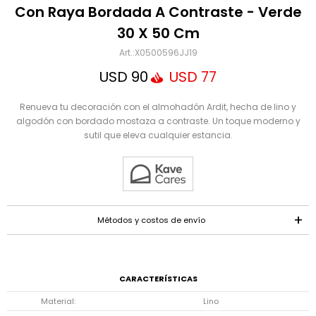
Mensaje
Con Raya Bordada A Contraste - Verde
30 X 50 Cm
X0500596JJ19
USD
90
USD
77
Renueva tu decoración con el almohadón Ardit, hecha de lino y
algodón con bordado mostaza a contraste. Un toque moderno y
sutil que eleva cualquier estancia.
ENVIAR
Métodos y costos de envío
CARACTERÍSTICAS
Material
Lino