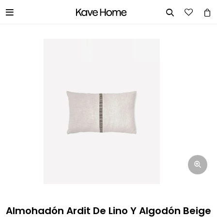


INGRESA TUS DATOS Y TE
INFORMAREMOS CUANDO TENGAMOS
STOCK DISPONIBLE.
Nombre
Correo electrónico
Teléfono
Almohadón Ardit De Lino Y Algodón Beige