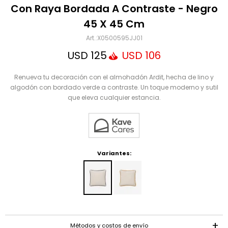
Mensaje
Con Raya Bordada A Contraste - Negro
45 X 45 Cm
X0500595JJ01
USD
125
USD
106
Renueva tu decoración con el almohadón Ardit, hecha de lino y
algodón con bordado verde a contraste. Un toque moderno y sutil
que eleva cualquier estancia.
ENVIAR
Variantes:
Métodos y costos de envío