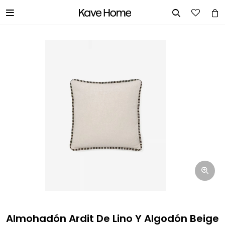


INGRESA TUS DATOS Y TE
INFORMAREMOS CUANDO TENGAMOS
STOCK DISPONIBLE.
Nombre
Correo electrónico
Teléfono
Almohadón Ardit De Lino Y Algodón Beige