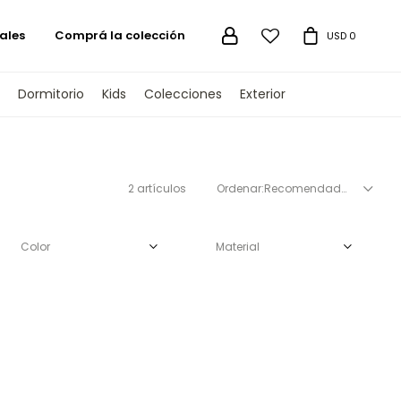
ales
Comprá la colección

USD
0
Dormitorio
Kids
Colecciones
Exterior
2 artículos
Recomendados
Color
Material