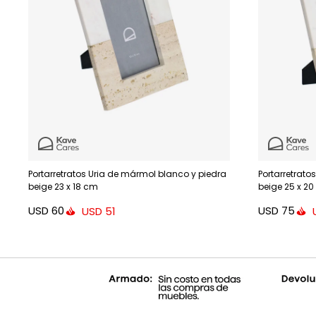
Portarretratos Uria de mármol blanco y piedra
Portarretrato
beige 23 x 18 cm
beige 25 x 2
USD
60
USD
75
USD
51