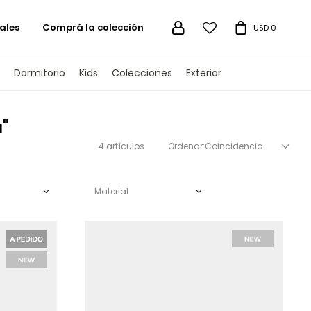
ales
Comprá la colección

USD
0
Dormitorio
Kids
Colecciones
Exterior
"
4 artículos
Coincidencia
Material