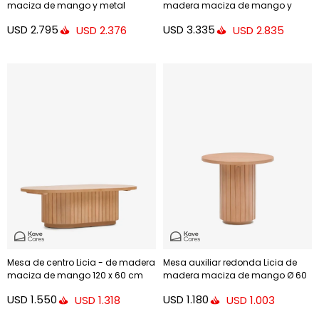
maciza de mango y metal
madera maciza de mango y
pintado negro 120 x 90 cm
metal pintado negro 200 x 55 cm
USD
2.795
USD
3.335
USD
2.376
USD
2.835
Mesa de centro Licia - de madera
Mesa auxiliar redonda Licia de
maciza de mango 120 x 60 cm
madera maciza de mango Ø 60
cm
USD
1.550
USD
1.180
USD
1.318
USD
1.003