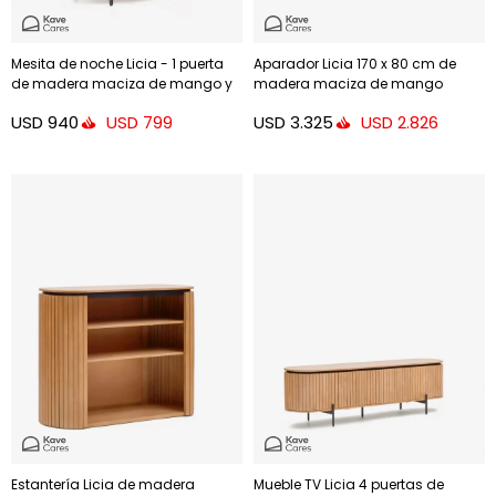
Mesita de noche Licia - 1 puerta
Aparador Licia 170 x 80 cm de
de madera maciza de mango y
madera maciza de mango
metal pintado negro 55 x 55 cm
USD
940
USD
3.325
USD
799
USD
2.826
Estantería Licia de madera
Mueble TV Licia 4 puertas de