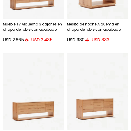
Mueble TV Alguema 3 cajones en
Mesita de noche Alguema en
chapa de roble con acabado
chapa de roble con acabado
natural 200 x 50 cm
natural 40 x 50 cm
USD
2.865
USD
980
USD
2.435
USD
833