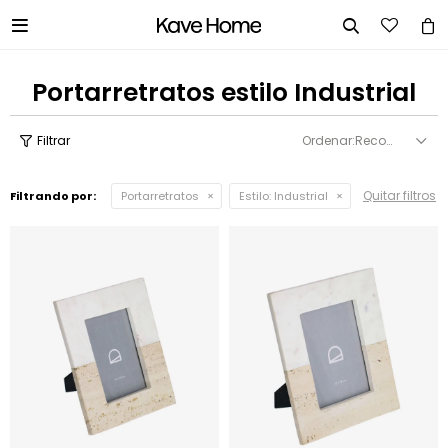


Portarretratos estilo Industrial
Recomendados
Quitar filtros
Filtrando por:
Portarretratos
Estilo:
Industrial