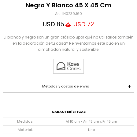
Mensaje
Negro Y Blanco 45 X 45 Cm
LH0239J60
USD
85
USD
72
El blanco y negro son un gran clásico, ¿por qué no utilizarlos también
en la decoración de tu casa? Reinventamos este dúo en un
almohadón natural y sostenible.
ENVIAR
Métodos y costos de envío
CARACTERÍSTICAS
Medidas
Al 10 cm x An 45 cm x Pr 45 cm
Material
Lino