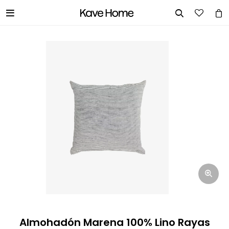


INGRESA TUS DATOS Y TE
INFORMAREMOS CUANDO TENGAMOS
STOCK DISPONIBLE.
Nombre
Correo electrónico
Teléfono
Almohadón Marena 100% Lino Rayas