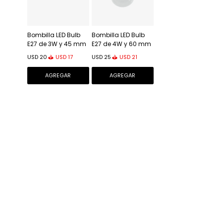
Bombilla LED Bulb
Bombilla LED Bulb
E27 de 3W y 45 mm
E27 de 4W y 60 mm
luz neutra
luz cálida
USD
17
USD
21
USD
20
USD
25