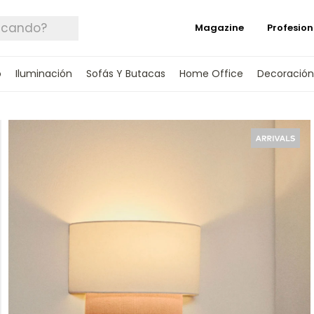
Magazine
Profesion
o
Iluminación
Sofás Y Butacas
Home Office
Decoración
 TUS DATOS Y TE INFORMAREMOS CUANDO 
SPONIBLE.
rónico