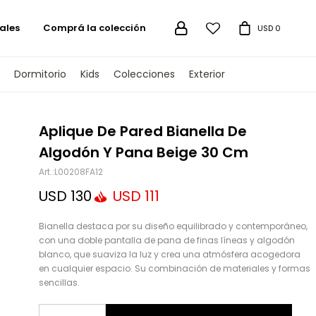
ales
Comprá la colección

USD
0
Dormitorio
Kids
Colecciones
Exterior
TENGAMOS
Aplique De Pared Bianella De
Algodón Y Pana Beige 30 Cm
L00208FA12
USD
130
USD
111
Bianella destaca por su diseño equilibrado y contemporáneo,
con una doble pantalla de pana de finas líneas y algodón
blanco, que suaviza la luz y crea una atmósfera acogedora
en cualquier espacio. Su combinación de materiales y formas
sencillas.