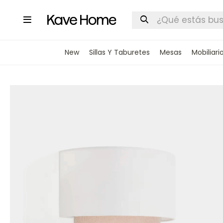

New
Sillas Y Taburetes
Mesas
Mobiliari
INGRESA
STOCK DI
Nombre
Correo elect
Teléfono