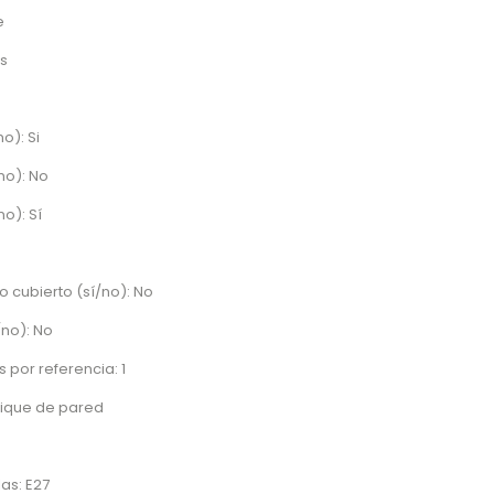
e
s
o): Si
no): No
no): Sí
o cubierto (sí/no): No
/no): No
 por referencia: 1
lique de pared
as: E27