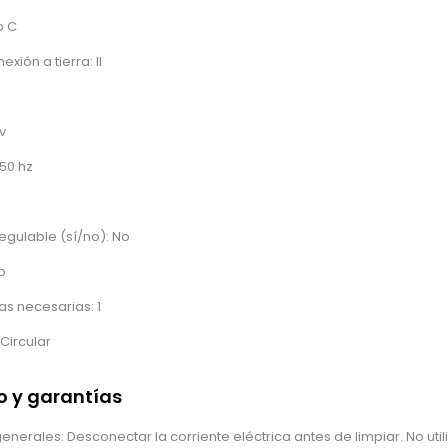
o C
xión a tierra: II
v
50 hz
regulable (sí/no): No
o
s necesarias: 1
Circular
 y garantías
rales: Desconectar la corriente eléctrica antes de limpiar. No util