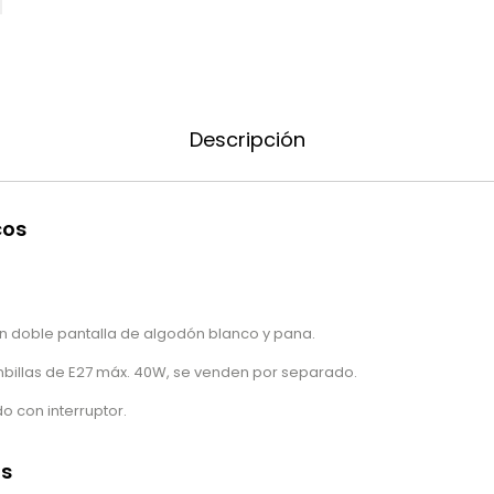
Descripción
cos
n doble pantalla de algodón blanco y pana.
illas de E27 máx. 40W, se venden por separado.
do con interruptor.
as