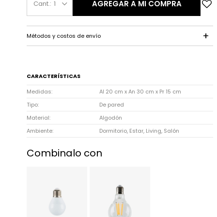
AGREGAR A MI COMPRA
1
Métodos y costos de envío
CARACTERÍSTICAS
Medidas
Al 20 cm x An 30 cm x Pr 15 cm
Tipo
De pared
Material
Algodón
Ambiente
Dormitorio, Estar, Living, Salón
Combinalo con