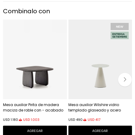
Combinalo con
Mesa auxiliar Pirita de madera
Mesa auxiliar Wilshire vidrio
maciza de roble con - acabado
templado glaseado y acero
negro 70,6 x 70 cm FSC 100%
acabado pintado gris mate
USD
1.003
USD
417
USD
1.180
USD
490
Ø35cm