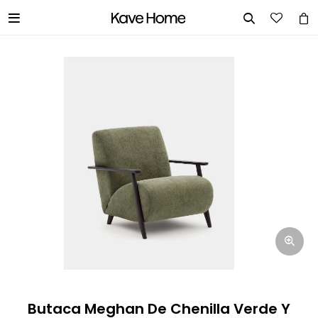


INGRESA TUS DATOS Y TE
INFORMAREMOS CUANDO TENGAMOS
STOCK DISPONIBLE.
Nombre
Correo electrónico
Teléfono
Butaca Meghan De Chenilla Verde Y