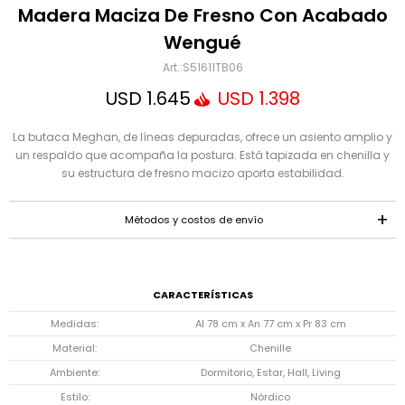
Mensaje
Madera Maciza De Fresno Con Acabado
Wengué
S51611TB06
USD
1.645
USD
1.398
La butaca Meghan, de líneas depuradas, ofrece un asiento amplio y
un respaldo que acompaña la postura. Está tapizada en chenilla y
su estructura de fresno macizo aporta estabilidad.
ENVIAR
Métodos y costos de envío
CARACTERÍSTICAS
Medidas
Al 78 cm x An 77 cm x Pr 83 cm
Material
Chenille
Ambiente
Dormitorio, Estar, Hall, Living
Estilo
Nórdico