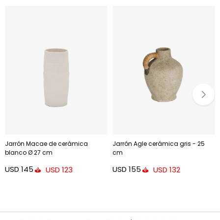
Jarrón Macae de cerámica
Jarrón Agle cerámica gris - 25
blanco Ø 27 cm
cm
USD
145
USD
155
USD
123
USD
132