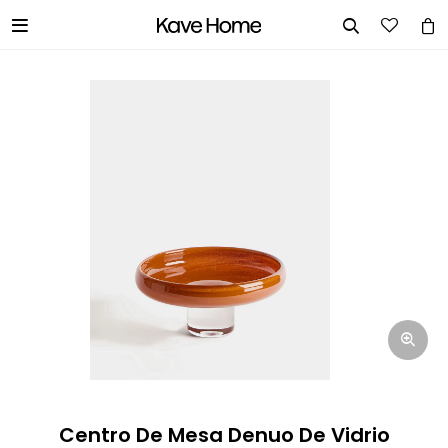


INGRESA TUS DATOS Y TE
INFORMAREMOS CUANDO TENGAMOS
STOCK DISPONIBLE.
Nombre
Correo electrónico
Teléfono
Centro De Mesa Denuo De Vidrio