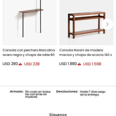
Consola con perchero Marcolina
Consola Norani de madera
acero negro y chapa de roble 80
maciza y chapa de acacia 140 x
x 160 cm
80 cm
USD
280
USD
1.880
USD
238
USD
1.598
Síguenos