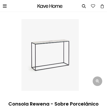


INGRESA TUS DATOS Y TE
INFORMAREMOS CUANDO TENGAMOS
STOCK DISPONIBLE.
Nombre
Correo electrónico
Teléfono
Consola Rewena - Sobre Porcelánico