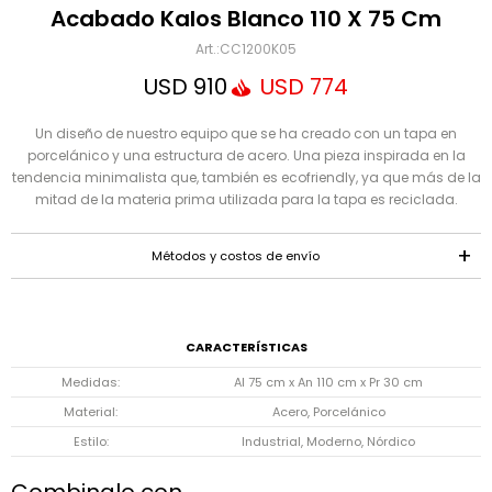
Mensaje
Acabado Kalos Blanco 110 X 75 Cm
CC1200K05
USD
910
USD
774
Un diseño de nuestro equipo que se ha creado con un tapa en
porcelánico y una estructura de acero. Una pieza inspirada en la
tendencia minimalista que, también es ecofriendly, ya que más de la
mitad de la materia prima utilizada para la tapa es reciclada.
ENVIAR
Métodos y costos de envío
CARACTERÍSTICAS
Medidas
Al 75 cm x An 110 cm x Pr 30 cm
Material
Acero, Porcelánico
Estilo
Industrial, Moderno, Nórdico