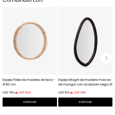
Combinalo con
Espejo Polke de madera de teca -
Espejo Magrit de madera maciza
Ø 80 cm
de mungur con acabado negro Ø
60 x 110 cm
USD
663
USD
689
USD
780
USD
810