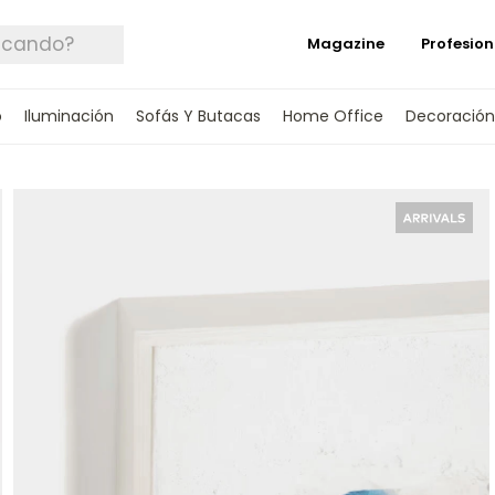
Magazine
Profesion
o
Iluminación
Sofás Y Butacas
Home Office
Decoración
 TUS DATOS Y TE INFORMAREMOS CUANDO 
SPONIBLE.
rónico