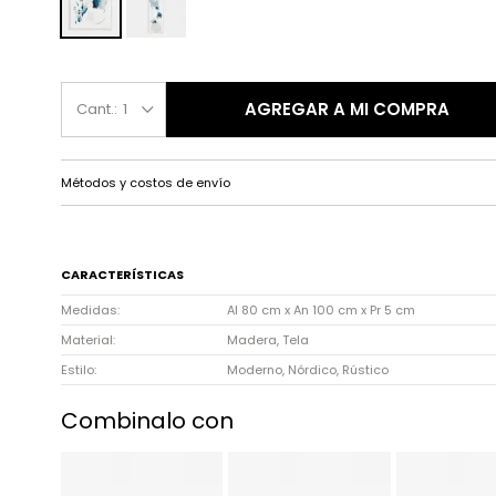
AGREGAR A MI COMPRA
1
Métodos y costos de envío
CARACTERÍSTICAS
Medidas
Al 80 cm x An 100 cm x Pr 5 cm
Material
Madera, Tela
Estilo
Moderno, Nórdico, Rústico
Combinalo con