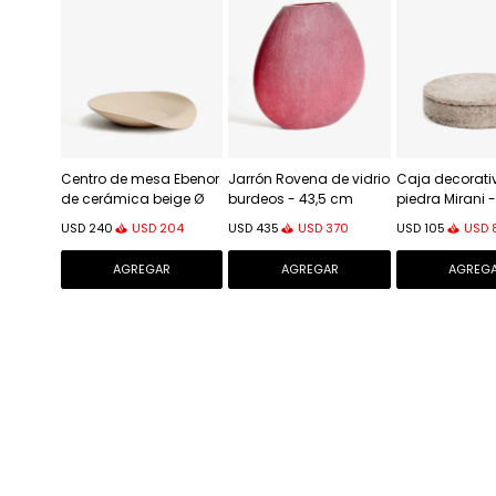
Centro de mesa Ebenor
Jarrón Rovena de vidrio
Caja decorati
de cerámica beige Ø
burdeos - 43,5 cm
piedra Mirani 
40 cm
USD
204
USD
370
USD
USD
240
USD
435
USD
105