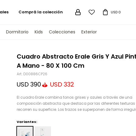
ales
Comprá la colección

USD
0
Dormitorio
Kids
Colecciones
Exterior
TENGAMOS
Cuadro Abstracto Erale Gris Y Azul Pi
A Mano - 80 X 100 Cm
D00886CP26
USD
390
USD
332
El cuadro Erale combina tonos grises y azules a través de una
composición abstracta que destaca por las diferentes texturas
recorren su superficie. Los trazos se superponen de forma irregul
Variantes: