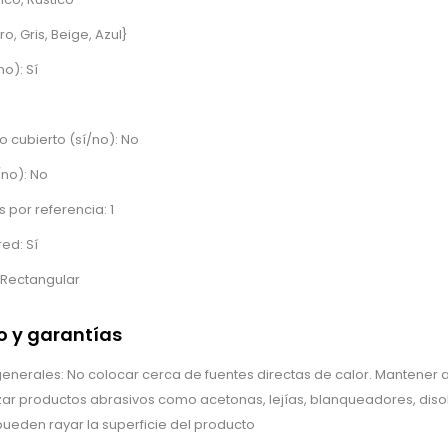
o, Gris, Beige, Azul}
no): Sí
o cubierto (sí/no): No
/no): No
 por referencia: 1
ed: Sí
 Rectangular
 y garantías
erales: No colocar cerca de fuentes directas de calor. Mantener al
lizar productos abrasivos como acetonas, lejías, blanqueadores, disol
ueden rayar la superficie del producto