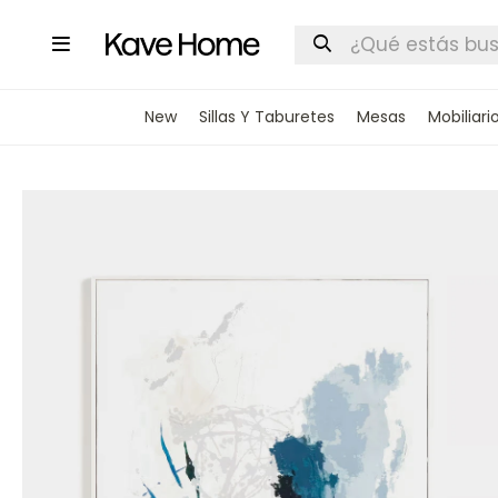

New
Sillas Y Taburetes
Mesas
Mobiliari
INGRESA
STOCK DI
Nombre
Correo elect
Teléfono