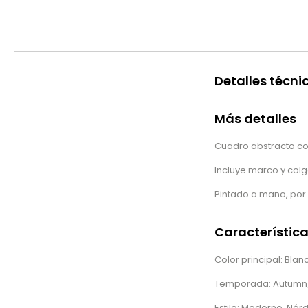
Detalles técni
Más detalles
Cuadro abstracto con
Incluye marco y colg
Pintado a mano, por 
Característic
Color principal: Blan
Temporada: Autumn
Estilo: Moderno, Nórd