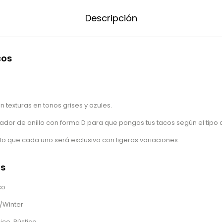
Descripción
cos
 texturas en tonos grises y azules.
ador de anillo con forma D para que pongas tus tacos según el tipo 
lo que cada uno será exclusivo con ligeras variaciones.
as
co
/Winter
ico, Rústico