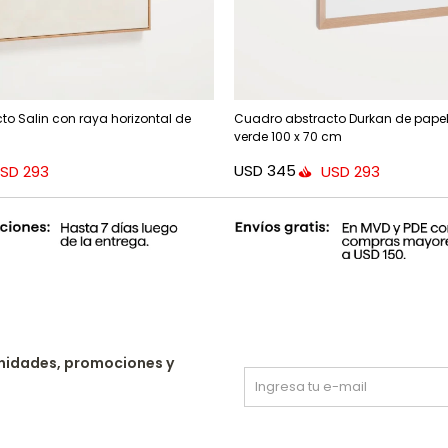
o Salin con raya horizontal de
Cuadro abstracto Durkan de papel
verde 100 x 70 cm
USD
345
SD
293
USD
293
nidades, promociones y