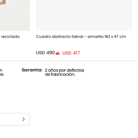
 reciclado
Cuadro abstracto Selnar - amarillo 182 x 47 cm
USD
490
USD
417