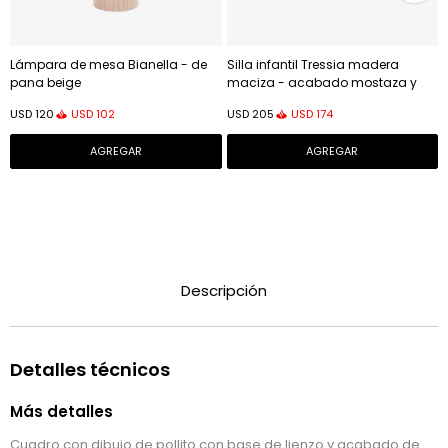
Lámpara de mesa Bianella - de
Silla infantil Tressia madera
pana beige
maciza - acabado mostaza y
natural
USD
102
USD
174
USD
120
USD
205
Descripción
Detalles técnicos
Más detalles
Cuadro con dibujo de pollito con base de lienzo y acabado de