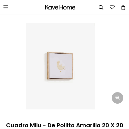


INGRESA TUS DATOS Y TE
INFORMAREMOS CUANDO TENGAMOS
STOCK DISPONIBLE.
Nombre
Correo electrónico
Teléfono
Cuadro Milu - De Pollito Amarillo 20 X 20