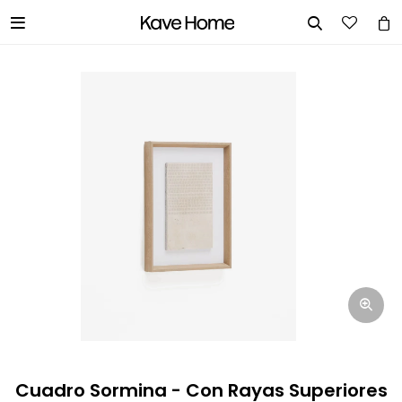


INGRESA TUS DATOS Y TE
INFORMAREMOS CUANDO TENGAMOS
STOCK DISPONIBLE.
Nombre
Correo electrónico
Teléfono
Cuadro Sormina - Con Rayas Superiores