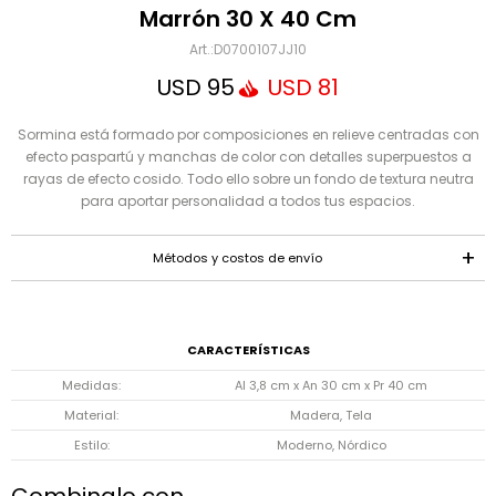
Mensaje
Marrón 30 X 40 Cm
D0700107JJ10
USD
95
USD
81
Sormina está formado por composiciones en relieve centradas con
efecto paspartú y manchas de color con detalles superpuestos a
rayas de efecto cosido. Todo ello sobre un fondo de textura neutra
para aportar personalidad a todos tus espacios.
ENVIAR
Métodos y costos de envío
CARACTERÍSTICAS
Medidas
Al 3,8 cm x An 30 cm x Pr 40 cm
Material
Madera, Tela
Estilo
Moderno, Nórdico