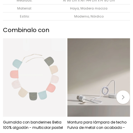
Medidas
Al 95 cm x An 144 cm x Pr 80 cm
Material
Haya, Madera maciza
Estilo
Moderno, Nórdico
Combinalo con
Guirnalda con banderines Betia
Montura para lámpara de techo
100% algodón - multicolor pastel
Fulvia de metal con acabado -
250 cm
blanco