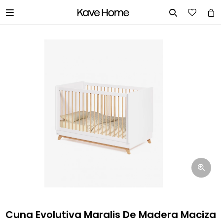


INGRESA TUS DATOS Y TE
INFORMAREMOS CUANDO TENGAMOS
STOCK DISPONIBLE.
Nombre
Correo electrónico
Teléfono
Cuna Evolutiva Maralis De Madera Maciza