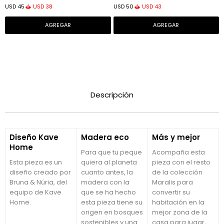
USD
38
USD
43
USD
45
USD
50
Descripción
Diseño Kave
Madera eco
Más y mejor
Home
Para que tu peque
Acompaña esta
Esta pieza es un
quiera al planeta
pieza con el resto
diseño creado por
cuanto antes, la
de la colección
Bruna & Núria, del
madera con la
Maralis para
equipo de Kave
que se ha hecho
convertir su
Home.
esta pieza tiene su
habitación en la
origen en bosques
mejor zona de la
sostenibles y una
casa para jugar,