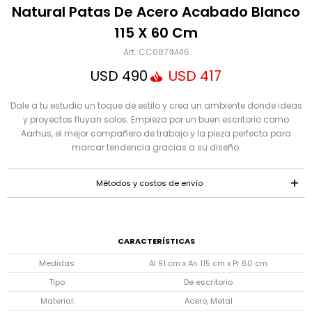
Mensaje
Natural Patas De Acero Acabado Blanco
115 X 60 Cm
CC0871M46
USD
490
USD
417
Dale a tu estudio un toque de estilo y crea un ambiente donde ideas
y proyectos fluyan solos. Empieza por un buen escritorio como
Aarhus, el mejor compañero de trabajo y la pieza perfecta para
marcar tendencia gracias a su diseño.
ENVIAR
Métodos y costos de envío
CARACTERÍSTICAS
Medidas
Al 91 cm x An 115 cm x Pr 60 cm
Tipo
De escritorio
Material
Acero, Metal