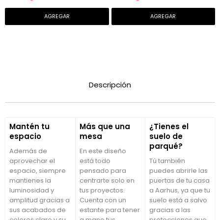
metal terracota
Descripción
Mantén tu
Más que una
¿Tienes el
espacio
mesa
suelo de
parqué?
Además de
En este diseño
aprovechar el
está todo
Tú también
espacio, siempre
pensado para
puedes abrirle las
mantienes la
centrarte solo en
puertas de tu casa
luminosidad y
tus proyectos.
a Aarhus, ya que tu
amplitud gracias a
Cuenta con un
suelo está a salvo
sus acabados de
estante para tener
gracias a las
colores claro y su
a mano tus
protecciones que