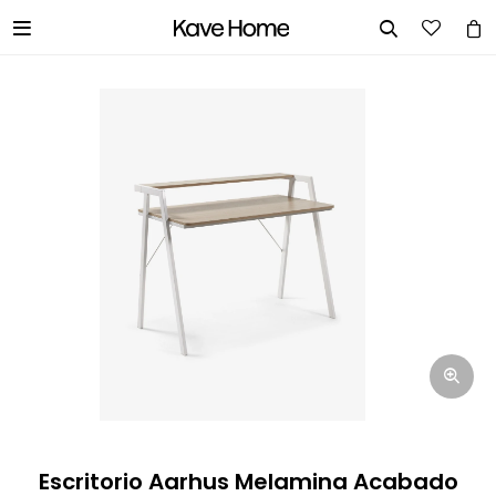


INGRESA TUS DATOS Y TE
INFORMAREMOS CUANDO TENGAMOS
STOCK DISPONIBLE.
Nombre
Correo electrónico
Teléfono
Escritorio Aarhus Melamina Acabado