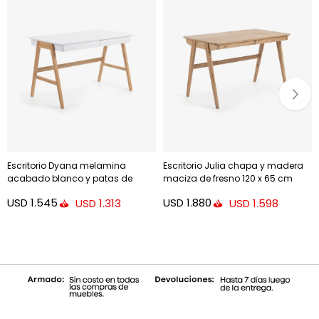
Escritorio Dyana melamina
Escritorio Julia chapa y madera
acabado blanco y patas de
maciza de fresno 120 x 65 cm
madera maciza de roble 120 x 60
USD
1.545
USD
1.880
USD
1.313
USD
1.598
cm