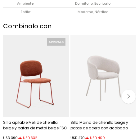
Ambiente
Dormitorio, Escritorio
Estilo
Moderno, Nórdico
Combinalo con
Silla apilable Meli de chenilla
Silla Maina de chenilla beige y
beige y patas de metal beige FSC
patas de acero con acabado
Mix Credit - terracota y patas de
beige FSC Mix Credit
USD
332
USD
400
USD
390
USD
470