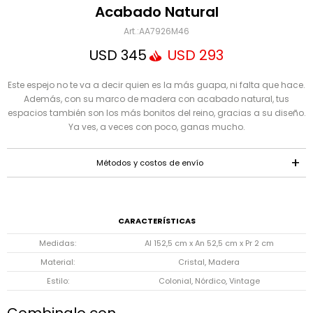
Mensaje
Acabado Natural
AA7926M46
USD
345
USD
293
Este espejo no te va a decir quien es la más guapa, ni falta que hace.
Además, con su marco de madera con acabado natural, tus
espacios también son los más bonitos del reino, gracias a su diseño.
Ya ves, a veces con poco, ganas mucho.
ENVIAR
Métodos y costos de envío
CARACTERÍSTICAS
Medidas
Al 152,5 cm x An 52,5 cm x Pr 2 cm
Material
Cristal, Madera
Estilo
Colonial, Nórdico, Vintage