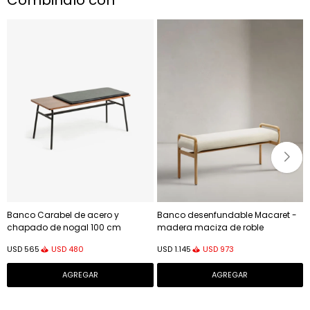
Combinalo con
Banco Carabel de acero y
Banco desenfundable Macaret -
chapado de nogal 100 cm
madera maciza de roble
acabado natural 120cm FSC Mix
USD
480
USD
973
USD
565
USD
1.145
Credit