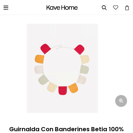


INGRESA TUS DATOS Y TE
INFORMAREMOS CUANDO TENGAMOS
STOCK DISPONIBLE.
Nombre
Correo electrónico
Teléfono
Guirnalda Con Banderines Betia 100%