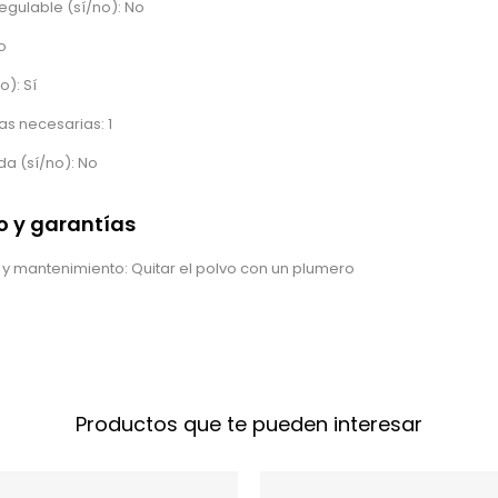
regulable (sí/no): No
o
o): Sí
s necesarias: 1
a (sí/no): No
 y garantías
 y mantenimiento: Quitar el polvo con un plumero
Productos que te pueden interesar