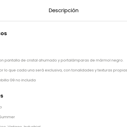
Descripción
cos
n pantalla de cristal ahumado y portalámparas de mármol negro.
 lo que cada una será exclusiva, con tonalidades y texturas propias
illa G9 no incluida
as
ro
/Summer
ico, Vintage, Industrial