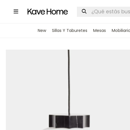

New
Sillas Y Taburetes
Mesas
Mobiliari
INGRESA
STOCK DI
Nombre
Correo elect
Teléfono