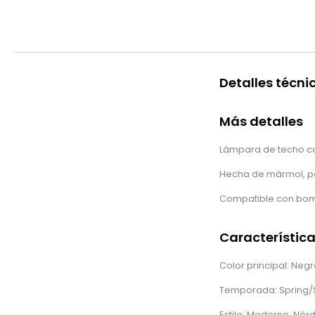
Detalles técni
Más detalles
Lámpara de techo co
Hecha de mármol, por
Compatible con bomb
Característic
Color principal: Neg
Temporada: Spring
Estilo: Moderno, Nórd