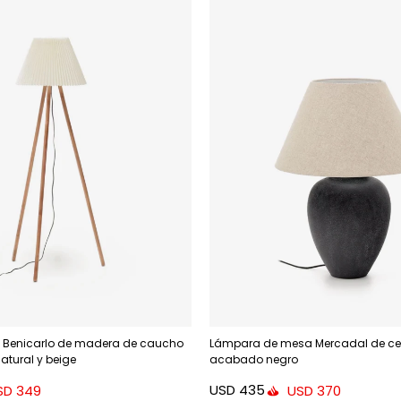
 Benicarlo de madera de caucho
Lámpara de mesa Mercadal de c
tural y beige
acabado negro
USD
435
SD
349
USD
370