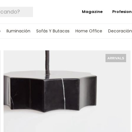
Magazine
Profesion
o
Iluminación
Sofás Y Butacas
Home Office
Decoración
 TUS DATOS Y TE INFORMAREMOS CUANDO 
SPONIBLE.
rónico