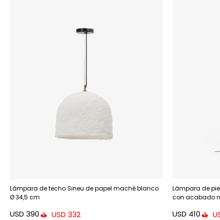
Lámpara de techo Sineu de papel maché blanco
Lámpara de pie
Ø 34,5 cm
con acabado na
USD
390
USD
410
USD
332
U