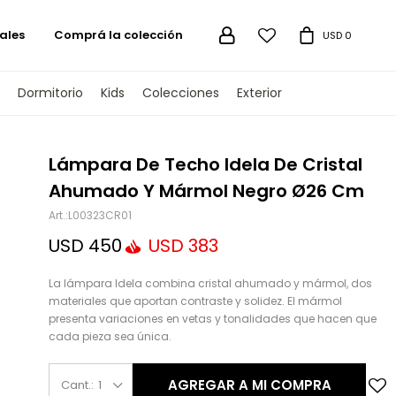
ales
Comprá la colección

USD
0
Dormitorio
Kids
Colecciones
Exterior
TENGAMOS
Lámpara De Techo Idela De Cristal
Ahumado Y Mármol Negro Ø26 Cm
L00323CR01
USD
450
USD
383
La lámpara Idela combina cristal ahumado y mármol, dos
materiales que aportan contraste y solidez. El mármol
presenta variaciones en vetas y tonalidades que hacen que
cada pieza sea única.
AGREGAR A MI COMPRA
1