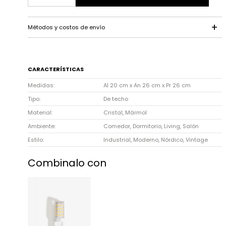
Métodos y costos de envío
CARACTERÍSTICAS
Medidas
Al 20 cm x An 26 cm x Pr 26 cm
Tipo
De techo
Material
Cristal, Mármol
Ambiente
Comedor, Dormitorio, Living, Salón
Estilo
Industrial, Moderno, Nórdico, Vintage
Combinalo con