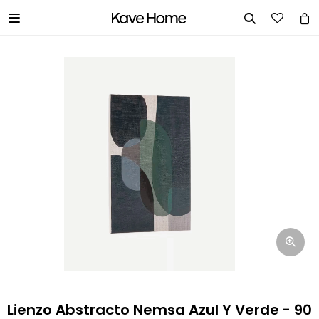


INGRESA TUS DATOS Y TE
INFORMAREMOS CUANDO TENGAMOS
STOCK DISPONIBLE.
Nombre
Correo electrónico
Teléfono
Lienzo Abstracto Nemsa Azul Y Verde - 90