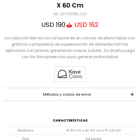
Mensaje
X 60 Cm
D0700180JJ01
USD
190
USD
162
La colección Nemsa se compone de un canvas de efecto tejido con
gráficas compuestas de superposición de diferentes formas
aplicadas con pintura, generando nuevos colores. Su diseño juega
con las transparencias para generar profundidad.
ENVIAR
Métodos y costos de envío
CARACTERÍSTICAS
Medidas
Al 90 cm x An 60 cm x Pr 2,8 cm
Tipo
De pared