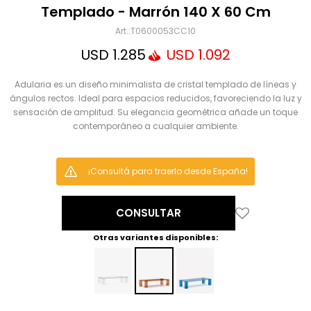
Mensaje
Templado - Marrón 140 X 60 Cm
T0600053CC10
USD
1.285
USD
1.092
Adularia es un diseño minimalista de cristal templado de líneas y
ángulos rectos. Ideal para espacios reducidos, favoreciendo la luz y
sensación de amplitud. Su elegancia geométrica añade un toque
contemporáneo a cualquier ambiente.
ENVIAR
¡Consultá para traerlo desde España!
CONSULTAR
Otras variantes disponibles: