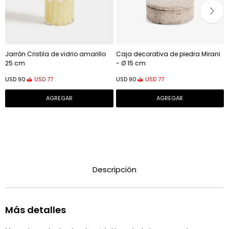
Jarrón Cristila de vidrio amarillo
Caja decorativa de piedra Mirani
25 cm
- Ø 15 cm
USD
77
USD
77
USD
90
USD
90
Descripción
Más detalles