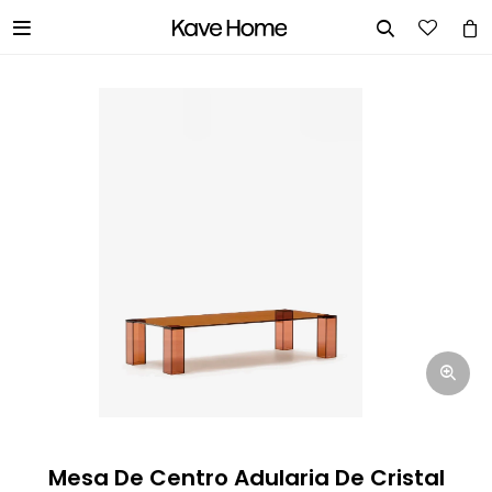


INGRESA TUS DATOS Y TE
INFORMAREMOS CUANDO TENGAMOS
STOCK DISPONIBLE.
Nombre
Correo electrónico
Teléfono
Mesa De Centro Adularia De Cristal