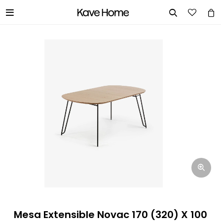


INGRESA TUS DATOS Y TE
INFORMAREMOS CUANDO TENGAMOS
STOCK DISPONIBLE.
Nombre
Correo electrónico
Teléfono
Mesa Extensible Novac 170 (320) X 100