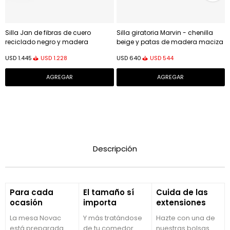
Silla Jan de fibras de cuero
Silla giratoria Marvin - chenilla
reciclado negro y madera
beige y patas de madera maciza
maciza de fresno con acabado
de haya acabado natural
USD
1.228
USD
544
USD
1.445
USD
640
negro FSC 100%
Descripción
Para cada
El tamaño sí
Cuida de las
ocasión
importa
extensiones
La mesa Novac
Y más tratándose
Hazte con una de
está preparada
de tu comedor.
nuestras bolsas