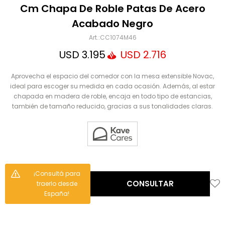
Mensaje
Cm Chapa De Roble Patas De Acero
Acabado Negro
CC1074M46
USD
3.195
USD
2.716
Aprovecha el espacio del comedor con la mesa extensible Novac,
ideal para escoger su medida en cada ocasión. Además, al estar
chapada en madera de roble, encaja en todo tipo de estancias,
también de tamaño reducido, gracias a sus tonalidades claras.
ENVIAR
¡Consultá para
CONSULTAR
traerlo desde
España!