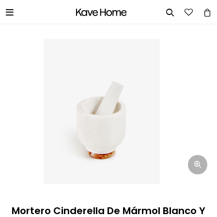


INGRESA TUS DATOS Y TE
INFORMAREMOS CUANDO TENGAMOS
STOCK DISPONIBLE.
Nombre
Correo electrónico
Teléfono
Mortero Cinderella De Mármol Blanco Y