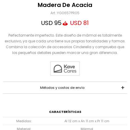
Mensaje
Madera De Acacia
YG0657PR05
USD
95
USD
81
Perfectamente imperfecto. Este diseño de mármol es totalmente
exclusivo, ya que cada uno tiene sus propias tonalidades y formas.
Combina la colección de accesorios Cinderella y comprueba que
los pequeños detalles pueden marcar una gran diferencia.
ENVIAR
Métodos y costos de envío
CARACTERÍSTICAS
Medidas
Al 12 cm x An 11 cm x Pr 11 cm
Material
Mármol