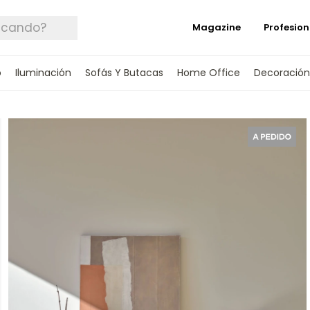
Magazine
Profesion
o
Iluminación
Sofás Y Butacas
Home Office
Decoración
 TUS DATOS Y TE INFORMAREMOS CUANDO 
SPONIBLE.
rónico