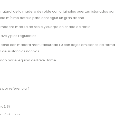
 natural de la madera de roble con originales puertas listonadas para
cada mínimo detalle para conseguir un gran diseño.
n madera maciza de roble y cuerpo en chapa de roble.
uave y pies regulables.
hecho con madera manufacturada E0 con bajas emisiones de formal
o de sustancias nocivas.
reado por el equipo de Kave Home.
 por referencia: 1
no): Sí