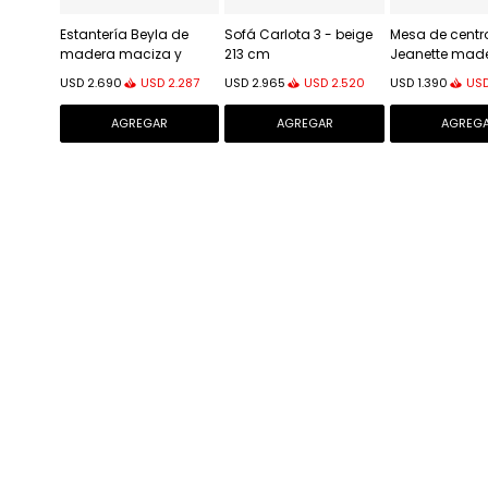
Estantería Beyla de
Sofá Carlota 3 - beige
Mesa de centr
madera maciza y
213 cm
Jeanette mad
chapa de roble 84,5 x
maciza de - t
USD
2.287
USD
2.520
US
USD
2.690
USD
2.965
USD
1.390
170 cm FSC 100%
natural Ø 80 