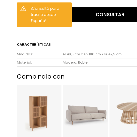
¡Consultá para
CONSULTAR
traerlo desde
España!
CARACTERÍSTICAS
Medidas
Al 49,5 cm x An 180 cm x Pr 42,5 cm
Material
Madera, Roble
Combinalo con