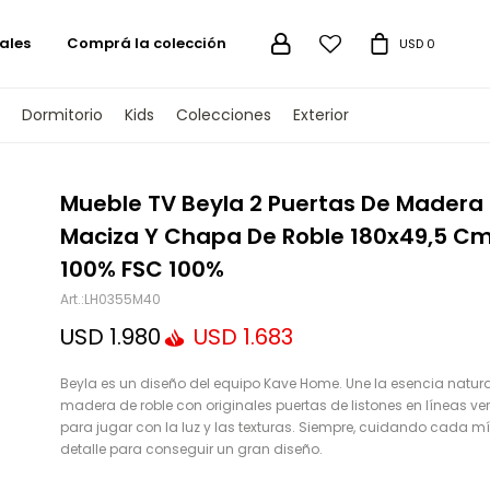
ales
Comprá la colección

USD
0
Dormitorio
Kids
Colecciones
Exterior
TENGAMOS
Mueble TV Beyla 2 Puertas De Madera
Maciza Y Chapa De Roble 180x49,5 C
100% FSC 100%
LH0355M40
USD
1.980
USD
1.683
Beyla es un diseño del equipo Kave Home. Une la esencia natura
madera de roble con originales puertas de listones en líneas ver
para jugar con la luz y las texturas. Siempre, cuidando cada 
detalle para conseguir un gran diseño.