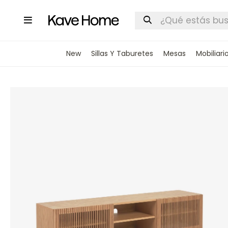

New
Sillas Y Taburetes
Mesas
Mobiliari
INGRESA
STOCK DI
Nombre
Correo elect
Teléfono