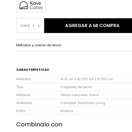
AGREGAR A MI COMPRA
1
Métodos y costos de envío
CARACTERÍSTICAS
Medidas
Al 15 cm x An 100 cm x Pr 100 cm
Tipo
Colgante, De techo
Material
Fibras naturales, Hierro
Ambiente
Comedor, Dormitorio, Living
Estilo
Rústico
Combinalo con