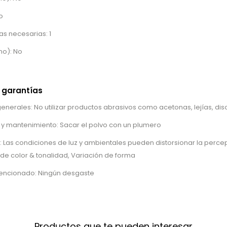
o
s necesarias: 1
no): No
 garantías
rales: No utilizar productos abrasivos como acetonas, lejías, diso
 y mantenimiento: Sacar el polvo con un plumero
: Las condiciones de luz y ambientales pueden distorsionar la percep
 de color & tonalidad, Variación de forma
tencionado: Ningún desgaste
Productos que te pueden interesar