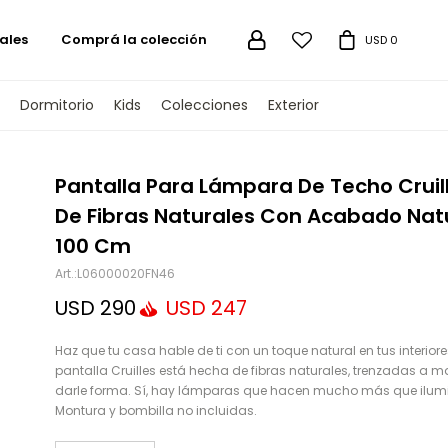
ales
Comprá la colección

USD
0
Dormitorio
Kids
Colecciones
Exterior
TENGAMOS
Pantalla Para Lámpara De Techo Cruil
De Fibras Naturales Con Acabado Nat
100 Cm
L06000020FN46
USD
290
USD
247
Haz que tu casa hable de ti con un toque natural en tus interiore
pantalla Cruilles está hecha de fibras naturales, trenzadas a 
darle forma. Sí, hay lámparas que hacen mucho más que ilumi
Montura y bombilla no incluidas.