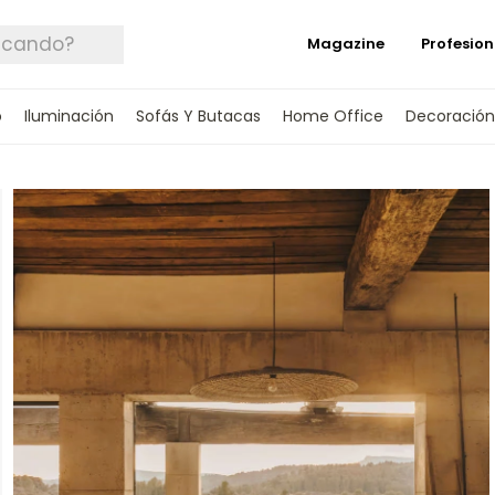
Magazine
Profesion
o
Iluminación
Sofás Y Butacas
Home Office
Decoración
 TUS DATOS Y TE INFORMAREMOS CUANDO 
SPONIBLE.
rónico