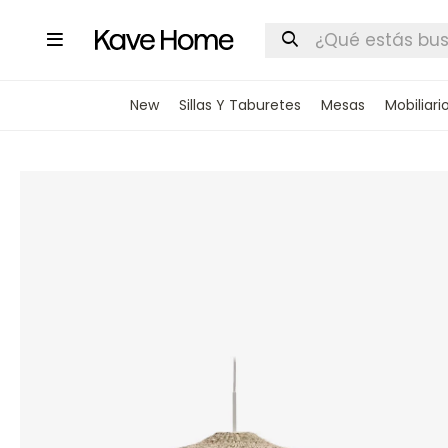

New
Sillas Y Taburetes
Mesas
Mobiliari
INGRESA
STOCK DI
Nombre
Correo elect
Teléfono