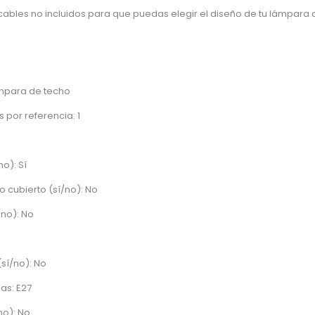
cables no incluidos para que puedas elegir el diseño de tu lámpara a
mpara de techo
 por referencia: 1
no): Sí
o cubierto (sí/no): No
/no): No
sí/no): No
as: E27
no): No