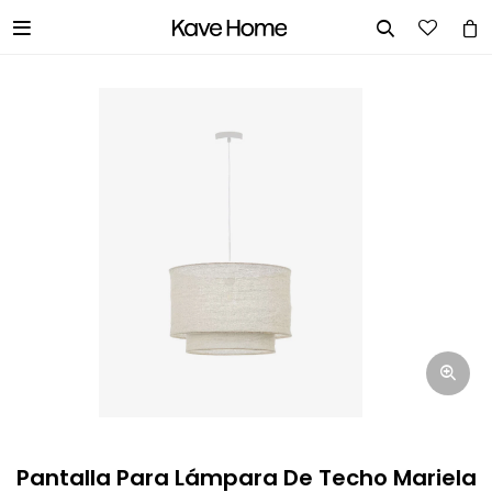


INGRESA TUS DATOS Y TE
INFORMAREMOS CUANDO TENGAMOS
STOCK DISPONIBLE.
Nombre
Correo electrónico
Teléfono
Pantalla Para Lámpara De Techo Mariela