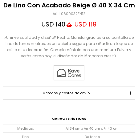
Mensaje
De Lino Con Acabado Beige Ø 40 X 34 Cm
L0600032FN12
USD
140
USD
119
¿Unir versatilidad y diseño? Hecho. Mariela, gracias a su pantalla de
lino de tonos neutros, es un acierto seguro para añadir un toque de
estilo a tu decoración. Compleméntala con una montura Fulvia y
verás como hoy, el diseñador de lámparas eres tú.
ENVIAR
Métodos y costos de envío
CARACTERÍSTICAS
Medidas
Al 34 cm x An 40 cm x Pr 40 cm
Tipo
De techo