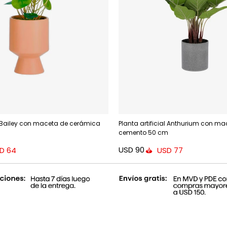
al Bailey con maceta de cerámica
Planta artificial Anthurium con ma
cemento 50 cm
USD
90
D
64
USD
77