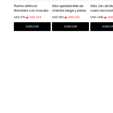
Planta artificial
Silla apilable Meli de
Silla Jan de fi
Monstera con maceta
chenilla beige y patas
cuero reciclad
de cemento negro 130
de metal beige FSC Mix
madera maci
USD
234
USD
332
US
USD
275
USD
390
USD
1.445
cm
Credit - chenilla beige y
fresno con a
patas de metal beige
negro FSC 100