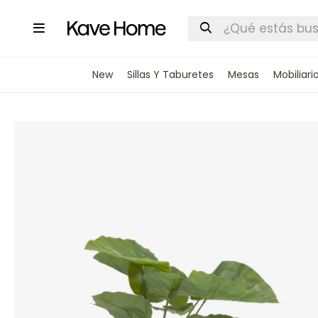

New
Sillas Y Taburetes
Mesas
Mobiliari
INGRESA
STOCK DI
Nombre
Correo elect
Teléfono