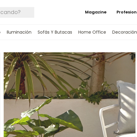
Magazine
Profesion
o
Iluminación
Sofás Y Butacas
Home Office
Decoración
 TUS DATOS Y TE INFORMAREMOS CUANDO 
SPONIBLE.
rónico