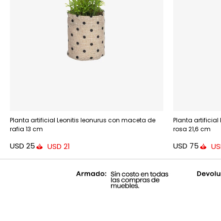
Planta artificial Leonitis leonurus con maceta de
Planta artifici
rafia 13 cm
rosa 21,6 cm
USD
25
USD
75
USD
21
US