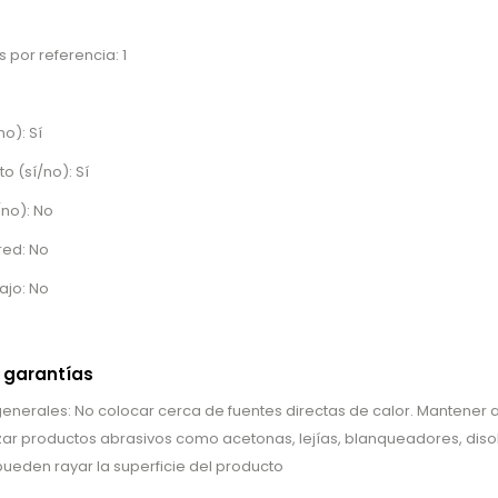
 por referencia: 1
no): Sí
o (sí/no): Sí
/no): No
red: No
ajo: No
 garantías
erales: No colocar cerca de fuentes directas de calor. Mantener al
lizar productos abrasivos como acetonas, lejías, blanqueadores, disol
ueden rayar la superficie del producto