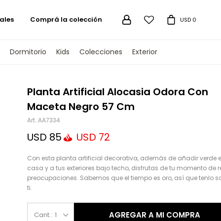
ales
Comprá la colección

USD
0
Dormitorio
Kids
Colecciones
Exterior
TENGAMOS
Planta Artificial Alocasia Odora Con
Maceta Negro 57 Cm
AA7334
USD
85
USD
72
Con esta planta artificial decorativa, además de añadir verde e
casa y a tus exteriores bajo techo, disfrutas de tu momento de r
preocupaciones. Sabemos que el tiempo es oro, así que tenlo s
ti.
AGREGAR A MI COMPRA
1