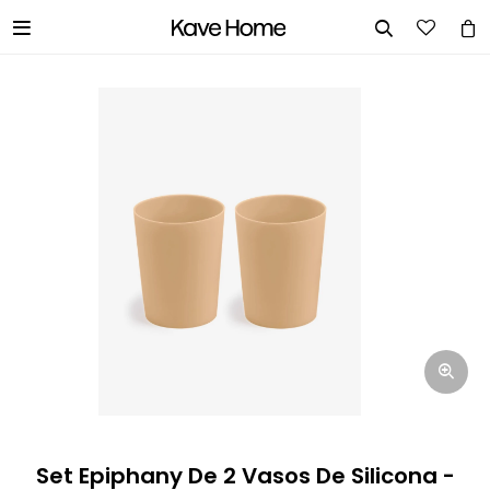


INGRESA TUS DATOS Y TE
INFORMAREMOS CUANDO TENGAMOS
STOCK DISPONIBLE.
Nombre
Correo electrónico
Teléfono
Set Epiphany De 2 Vasos De Silicona -