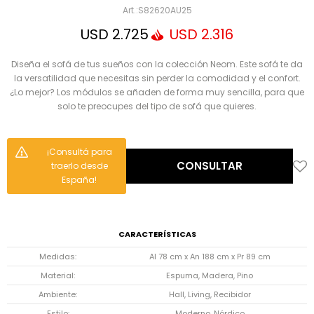
Mensaje
S82620AU25
USD
2.725
USD
2.316
Diseña el sofá de tus sueños con la colección Neom. Este sofá te da
la versatilidad que necesitas sin perder la comodidad y el confort.
¿Lo mejor? Los módulos se añaden de forma muy sencilla, para que
solo te preocupes del tipo de sofá que quieres.
¡Consultá para
ENVIAR
CONSULTAR
traerlo desde
España!
CARACTERÍSTICAS
Medidas
Al 78 cm x An 188 cm x Pr 89 cm
Material
Espuma, Madera, Pino
Ambiente
Hall, Living, Recibidor
Estilo
Moderno, Nórdico