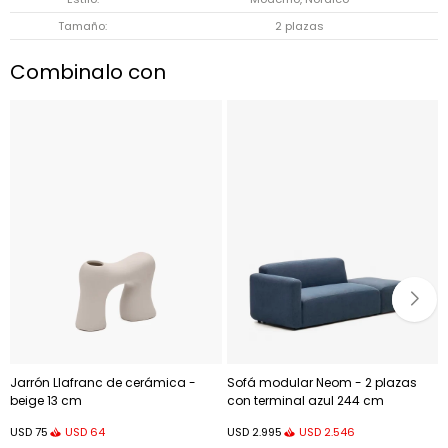
Tamaño
2 plazas
Combinalo con
Jarrón Llafranc de cerámica -
Sofá modular Neom - 2 plazas
beige 13 cm
con terminal azul 244 cm
USD
64
USD
2.546
USD
75
USD
2.995