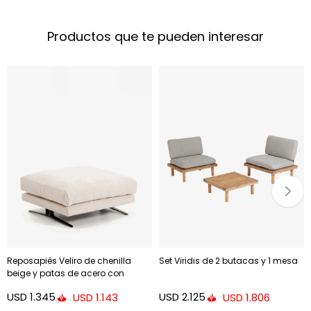
Productos que te pueden interesar
Reposapiés Veliro de chenilla
Set Viridis de 2 butacas y 1 mesa
beige y patas de acero con
acabado negro 85 x 90 cm FSC
USD
1.345
USD
2.125
USD
1.143
USD
1.806
Mix Credit