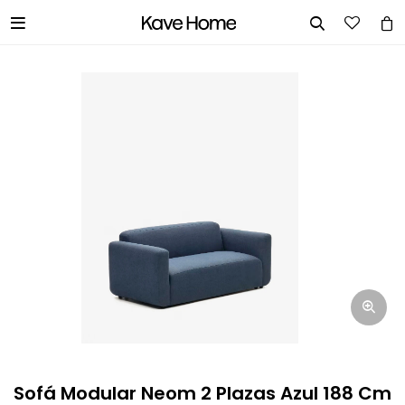


INGRESA TUS DATOS Y TE
INFORMAREMOS CUANDO TENGAMOS
STOCK DISPONIBLE.
Nombre
Correo electrónico
Teléfono
Sofá Modular Neom 2 Plazas Azul 188 Cm