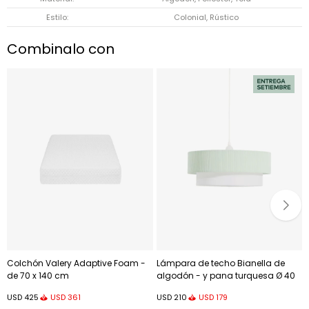
Estilo
Colonial, Rústico
Combinalo con
Colchón Valery Adaptive Foam -
Lámpara de techo Bianella de
de 70 x 140 cm
algodón - y pana turquesa Ø 40
cm
USD
361
USD
179
USD
425
USD
210