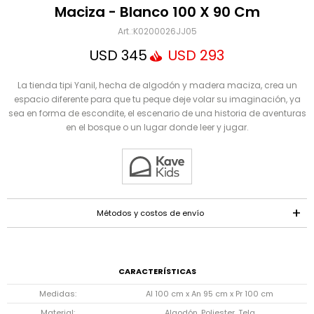
Mensaje
Maciza - Blanco 100 X 90 Cm
K0200026JJ05
USD
345
USD
293
La tienda tipi Yanil, hecha de algodón y madera maciza, crea un
espacio diferente para que tu peque deje volar su imaginación, ya
sea en forma de escondite, el escenario de una historia de aventuras
en el bosque o un lugar donde leer y jugar.
ENVIAR
Métodos y costos de envío
CARACTERÍSTICAS
Medidas
Al 100 cm x An 95 cm x Pr 100 cm
Material
Algodón, Poliester, Tela