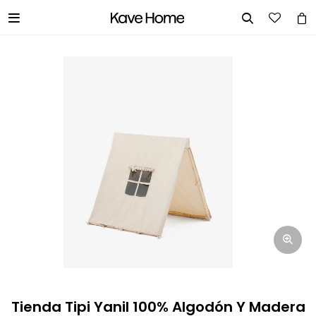


INGRESA TUS DATOS Y TE
INFORMAREMOS CUANDO TENGAMOS
STOCK DISPONIBLE.
Nombre
Correo electrónico
Teléfono
Tienda Tipi Yanil 100% Algodón Y Madera