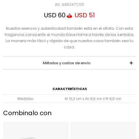
Mensaje
AA6247C05
USD
60
USD
51
Nuestra esencia y autenticidad también está en el olfato. Con esta
fragancia conocerás el mundo Kave Home a través de los sentidos.
La manera más fácil y rápida de que nuestra casa también sea tu
casa.
Métodos y costos de envío
ENVIAR
CARACTERÍSTICAS
Medidas
Al 10,3 cm x An 8,6 cm x Pr 8,6 cm
Combinalo con