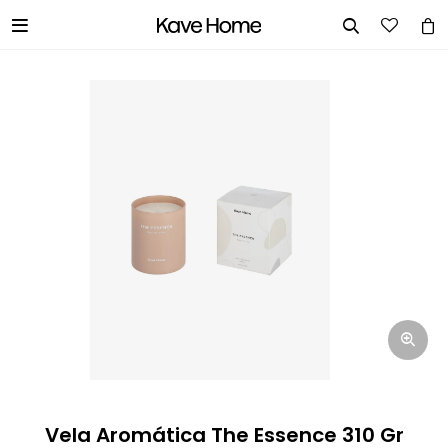


INGRESA TUS DATOS Y TE
INFORMAREMOS CUANDO TENGAMOS
STOCK DISPONIBLE.
Nombre
Correo electrónico
Teléfono
Vela Aromática The Essence 310 Gr