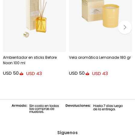
Ambientador en sticks Before
Vela aromática Lemonade 180 gr
Noon 100 ml
USD
50
USD
50
USD
43
USD
43
Síguenos