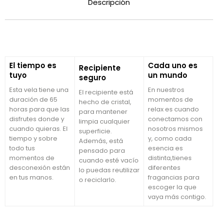
Descripción
El tiempo es
Cada uno es
Recipiente
tuyo
un mundo
seguro
Esta vela tiene una
En nuestros
El recipiente está
duración de 65
momentos de
hecho de cristal,
horas para que las
relax es cuando
para mantener
disfrutes donde y
conectamos con
limpia cualquier
cuando quieras. El
nosotros mismos
superficie.
tiempo y sobre
y, como cada
Además, está
todo tus
esencia es
pensado para
momentos de
distinta,tienes
cuando esté vacío
desconexión están
diferentes
lo puedas reutilizar
en tus manos.
fragancias para
o reciclarlo.
escoger la que
vaya más contigo.