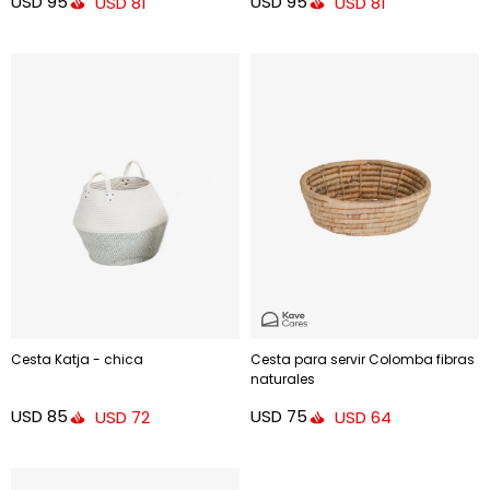
USD
95
USD
95
USD
81
USD
81
Cesta Katja - chica
Cesta para servir Colomba fibras
naturales
USD
85
USD
75
USD
72
USD
64