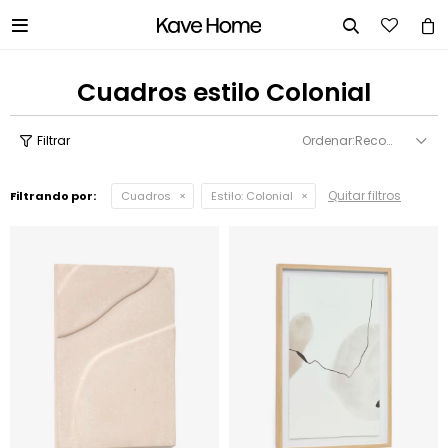


Cuadros estilo Colonial
Recomendados
Quitar filtros
Filtrando por:
Cuadros
Estilo:
Colonial