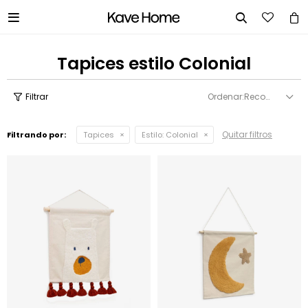


Tapices estilo Colonial
Recomendados
Quitar filtros
Filtrando por:
Tapices
Estilo:
Colonial