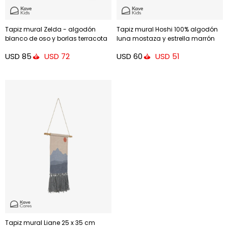
Tapiz mural Zelda - algodón
Tapiz mural Hoshi 100% algodón
blanco de oso y borlas terracota
luna mostaza y estrella marrón
40 x 40 cm
40 x 40 cm
USD
85
USD
60
USD
72
USD
51
Tapiz mural Liane 25 x 35 cm