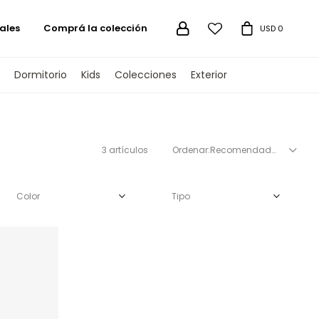
ales
Comprá la colección

USD
0
Dormitorio
Kids
Colecciones
Exterior
3 artículos
Recomendados
Color
Tipo