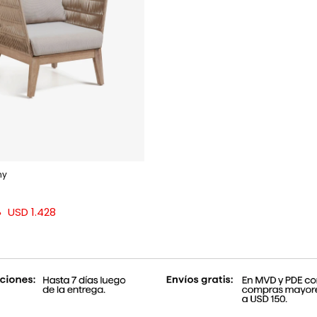
ny
USD
1.428