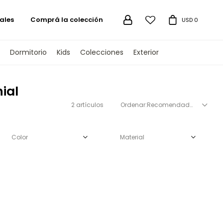
ales
Comprá la colección

USD
0
Dormitorio
Kids
Colecciones
Exterior
ial
2 artículos
Recomendados
Color
Material