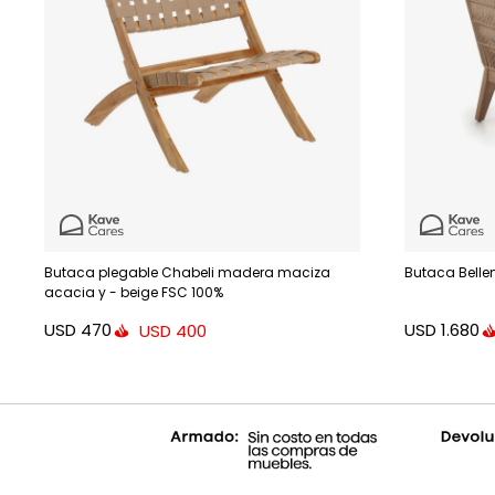
Butaca plegable Chabeli madera maciza
Butaca Belle
acacia y - beige FSC 100%
USD
470
USD
1.680
USD
400