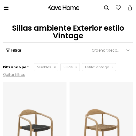


Sillas ambiente Exterior estilo
Vintage
Recomendados
Filtrando por:
Muebles
Sillas
Estilo:
Vintage
Quitar filtros