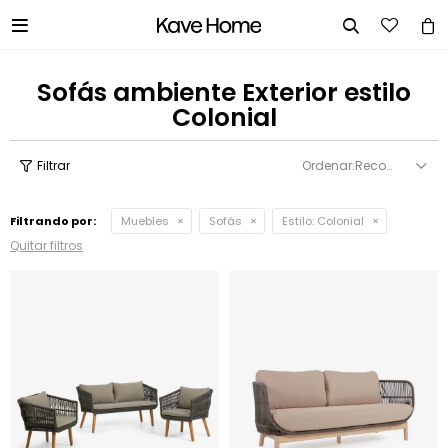


Sofás ambiente Exterior estilo
Colonial
Recomendados
Filtrando por:
Muebles
Sofás
Estilo:
Colonial
Quitar filtros