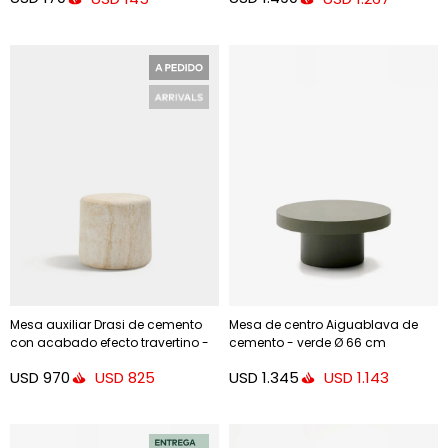
Mesa auxiliar Drasi de cemento
Mesa de centro Aiguablava de
con acabado efecto travertino -
cemento - verde Ø 66 cm
Ø46 cm
USD
970
USD
1.345
USD
825
USD
1.143