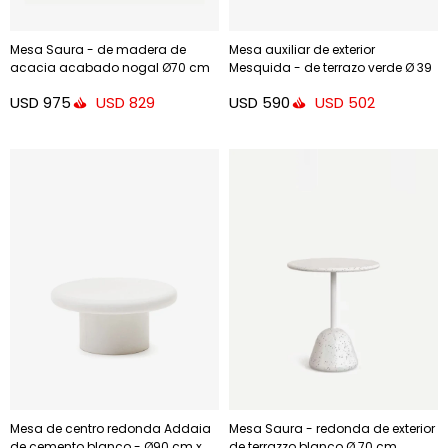
Mesa Saura - de madera de
Mesa auxiliar de exterior
acacia acabado nogal Ø70 cm
Mesquida - de terrazo verde Ø 39
cm
USD
975
USD
590
USD
829
USD
502
Mesa de centro redonda Addaia
Mesa Saura - redonda de exterior
de cemento blanco - Ø90 cm x
de terrazzo blanco Ø 70 cm