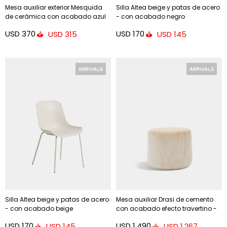
Mesa auxiliar exterior Mesquida
Silla Altea beige y patas de acero
de cerámica con acabado azul
- con acabado negro
glaseado Ø 35 cm
USD
370
USD
170
USD
315
USD
145
Silla Altea beige y patas de acero
Mesa auxiliar Drasi de cemento
- con acabado beige
con acabado efecto travertino -
Ø60 cm
USD
170
USD
1.490
USD
145
USD
1.267