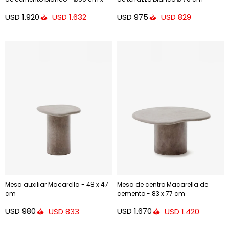
43cm
USD
1.920
USD
975
USD
1.632
USD
829
Mesa auxiliar Macarella - 48 x 47
Mesa de centro Macarella de
cm
cemento - 83 x 77 cm
USD
980
USD
1.670
USD
833
USD
1.420