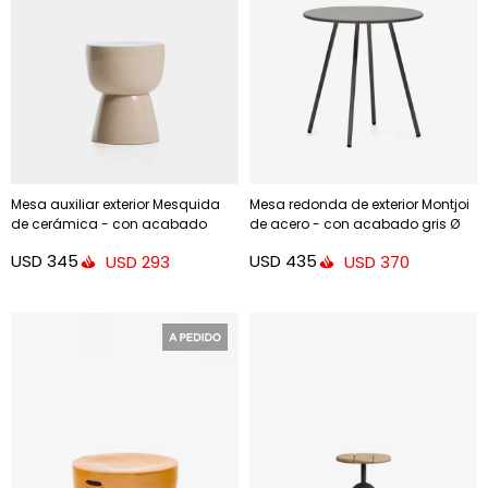
Mesa auxiliar exterior Mesquida
Mesa redonda de exterior Montjoi
de cerámica - con acabado
de acero - con acabado gris Ø
crudo glaseado Ø 36 cm
70 cm
USD
345
USD
435
USD
293
USD
370