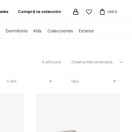
ales
Comprá la colección

USD
0
Dormitorio
Kids
Colecciones
Exterior
4 artículos
Recomendados
Color
Tipo