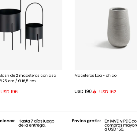
Mash de 2 maceteros con asa
Maceteros Loa - chico
Ø 25 cm / Ø 16,5 cm
USD
190
USD
196
USD
162