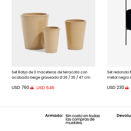
Set Rotja de 3 maceteros de terracota con
Set redondo 
acabado beige glaseado Ø 26 / 35 / 47 cm.
metal negro 
USD
760
USD
230
USD
646