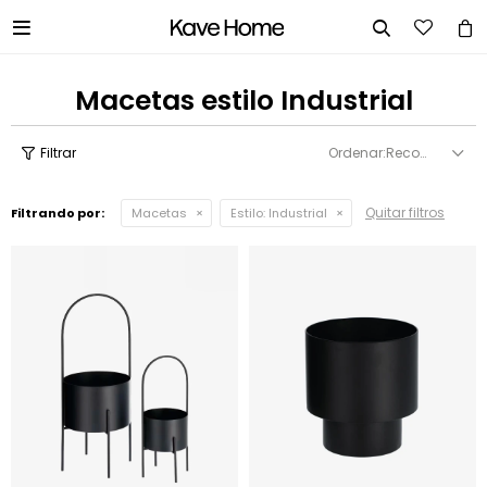


Macetas estilo Industrial
Recomendados
Quitar filtros
Filtrando por:
Macetas
Estilo:
Industrial