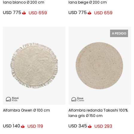
lana blanco Ø 200 cm
lana beige Ø 200 cm
USD
775
USD
775
USD
659
USD
659
Alfombra Orwen Ø 100 cm
Alfombra redonda Takashi 100%
lana gris Ø 150 cm
USD
140
USD
345
USD
119
USD
293