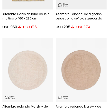
Alfombra Elanis de lana bouclé
Alfombra Tandani de algodón
multicolor 160 x 230 cm
beige con diseño de guepardo
naranja 90 x 150 cm
USD
960
USD
205
USD
816
USD
174
Alfombra redonda Marely - de
Alfombra redonda Marely - de