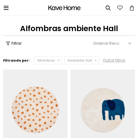


Alfombras ambiente Hall
Recomendados
Quitar filtros
Filtrando por:
Alfombras
Ambiente:
Hall