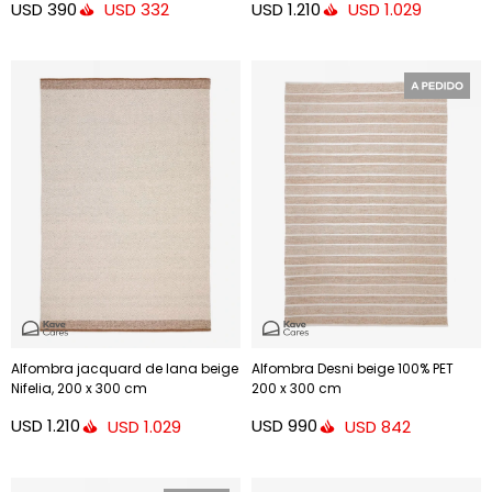
USD
390
USD
1.210
USD
332
USD
1.029
Alfombra jacquard de lana beige
Alfombra Desni beige 100% PET
Nifelia, 200 x 300 cm
200 x 300 cm
USD
1.210
USD
990
USD
1.029
USD
842