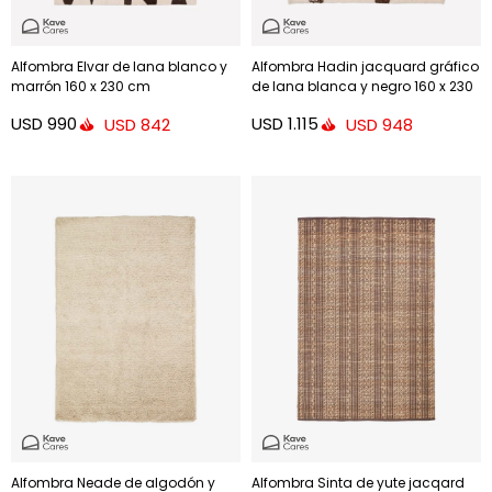
Alfombra Elvar de lana blanco y
Alfombra Hadin jacquard gráfico
marrón 160 x 230 cm
de lana blanca y negro 160 x 230
cm
USD
990
USD
1.115
USD
842
USD
948
Alfombra Neade de algodón y
Alfombra Sinta de yute jacqard