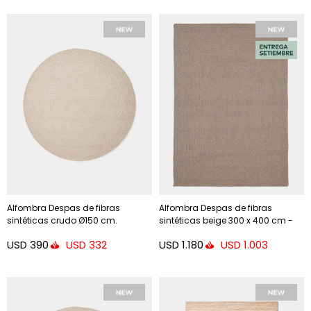
Alfombra Despas de fibras
Alfombra Despas de fibras
sintéticas crudo Ø150 cm.
sintéticas beige 300 x 400 cm -
200 x 300 cm
USD
390
USD
1.180
USD
332
USD
1.003