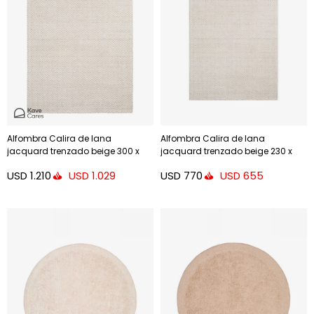
Alfombra Calira de lana
Alfombra Calira de lana
jacquard trenzado beige 300 x
jacquard trenzado beige 230 x
200 cm
160 cm
USD
1.210
USD
770
USD
1.029
USD
655