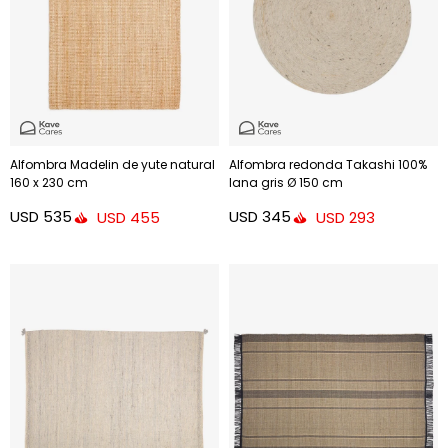
Alfombra Madelin de yute natural
Alfombra redonda Takashi 100%
160 x 230 cm
lana gris Ø 150 cm
USD
535
USD
345
USD
455
USD
293