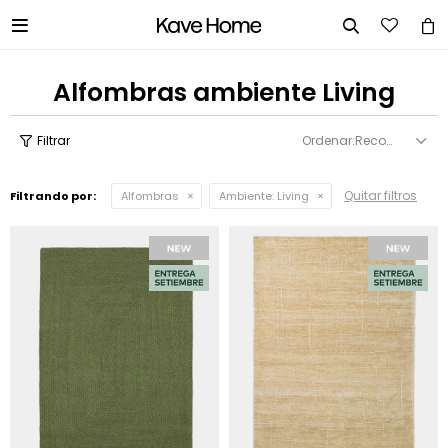


Alfombras ambiente Living
Recomendados
Quitar filtros
Filtrando por:
Alfombras
Ambiente:
Living