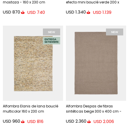
mostaza - 160 x 230 cm
efecto mini bouclé verde 200 x
300 cm
USD
870
USD
1.340
USD
740
USD
1.139
Alfombra Elanis de lana bouclé
Alfombra Despas de fibras
multicolor 160 x 230 cm
sintéticas beige 300 x 400 cm -
300 x 400 cm
USD
960
USD
2.360
USD
816
USD
2.006