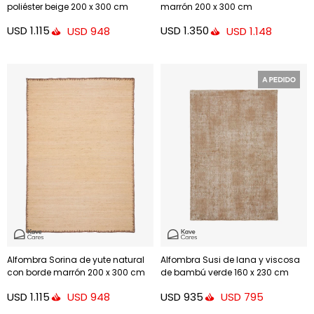
poliéster beige 200 x 300 cm
marrón 200 x 300 cm
USD
1.115
USD
1.350
USD
948
USD
1.148
Alfombra Sorina de yute natural
Alfombra Susi de lana y viscosa
con borde marrón 200 x 300 cm
de bambú verde 160 x 230 cm
USD
1.115
USD
935
USD
948
USD
795