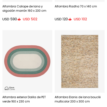
Alfombra Caliope de lana y
Alfombra Radha 70 x 140 cm
algodón marrón 160 x 230 cm
USD
590
USD
120
USD
502
USD
102
Alfombra exterior Dalila de PET
Alfombra Elanis de lana bouclé
verde 160 x 230 cm
multicolor 200 x 300 cm