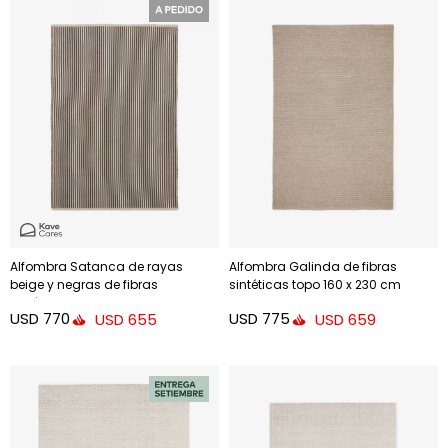
Alfombra Satanca de rayas
Alfombra Galinda de fibras
beige y negras de fibras
sintéticas topo 160 x 230 cm
sintéticas 160 x 230 cm
USD
770
USD
775
USD
655
USD
659