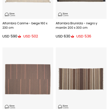
Alfombra Carime - beige 160 x
Alfombra Brunilda - negro y
230 cm
marrón 200 x 300 cm
USD
590
USD
630
USD
502
USD
536