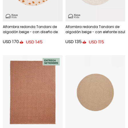
Alfombra redonda Tandani de
Alfombra redonda Tandani de
algodón beige - con diseño de
algodón beige - con elefante azul
guepardo naranja Ø 100 cm
Ø 100 cm
USD
170
USD
135
USD
145
USD
115