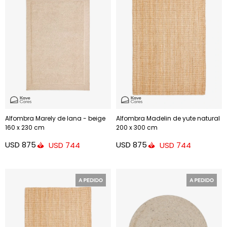
Alfombra Marely de lana - beige
Alfombra Madelin de yute natural
160 x 230 cm
200 x 300 cm
USD
875
USD
875
USD
744
USD
744