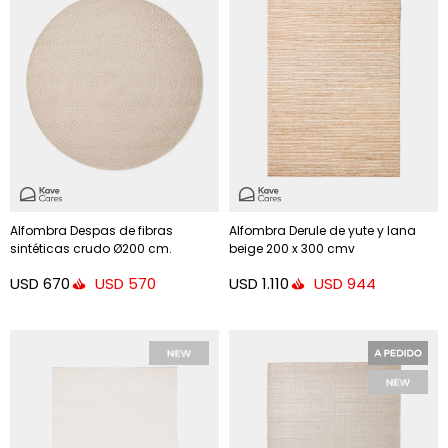
Alfombra Despas de fibras
Alfombra Derule de yute y lana
sintéticas crudo Ø200 cm.
beige 200 x 300 cmv
USD
670
USD
1.110
USD
570
USD
944