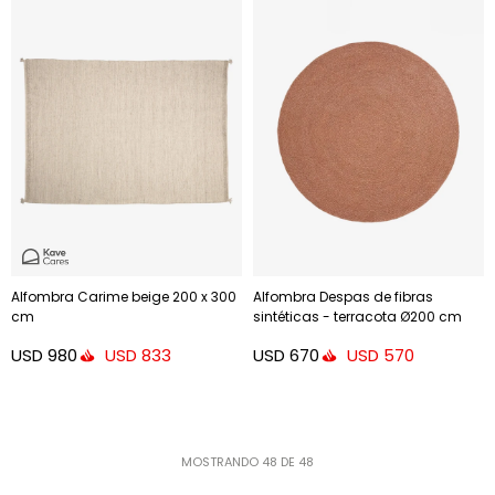
Alfombra Carime beige 200 x 300
Alfombra Despas de fibras
cm
sintéticas - terracota Ø200 cm
USD
980
USD
670
USD
833
USD
570
MOSTRANDO
48
DE
48