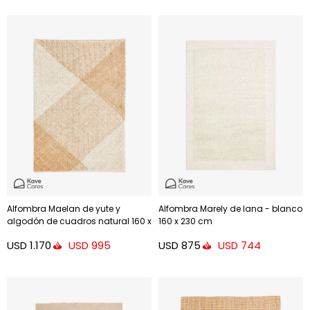
Alfombra Maelan de yute y
Alfombra Marely de lana - blanco
algodón de cuadros natural 160 x
160 x 230 cm
230 cm
USD
1.170
USD
875
USD
995
USD
744