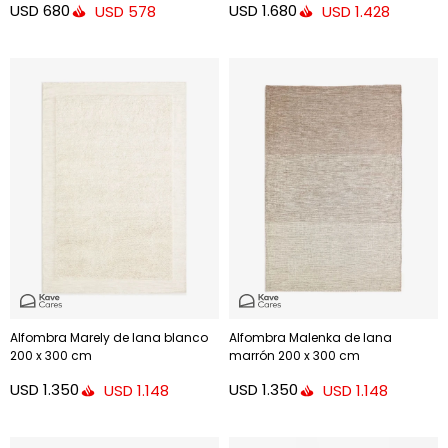
USD
680
USD
1.680
USD
578
USD
1.428
Alfombra Marely de lana blanco
Alfombra Malenka de lana
200 x 300 cm
marrón 200 x 300 cm
USD
1.350
USD
1.350
USD
1.148
USD
1.148