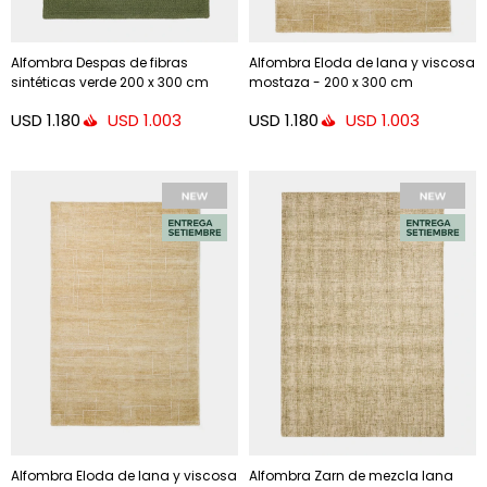
Alfombra Despas de fibras
Alfombra Eloda de lana y viscosa
sintéticas verde 200 x 300 cm
mostaza - 200 x 300 cm
USD
1.180
USD
1.180
USD
1.003
USD
1.003
Alfombra Eloda de lana y viscosa
Alfombra Zarn de mezcla lana