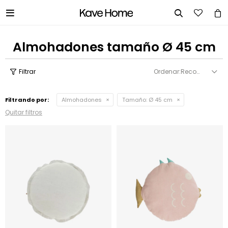


Almohadones tamaño Ø 45 cm
Recomendados
Filtrando por:
Almohadones
Tamaño:
Ø 45 cm
Quitar filtros