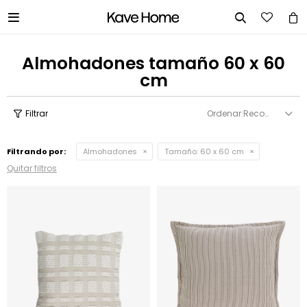


Almohadones tamaño 60 x 60
cm
Recomendados
Filtrando por:
Almohadones
Tamaño:
60 x 60 cm
Quitar filtros