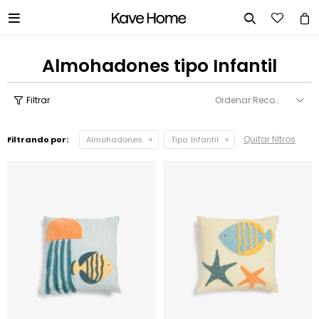


Almohadones tipo Infantil
Recomendados
Quitar filtros
Filtrando por:
Almohadones
Tipo:
Infantil