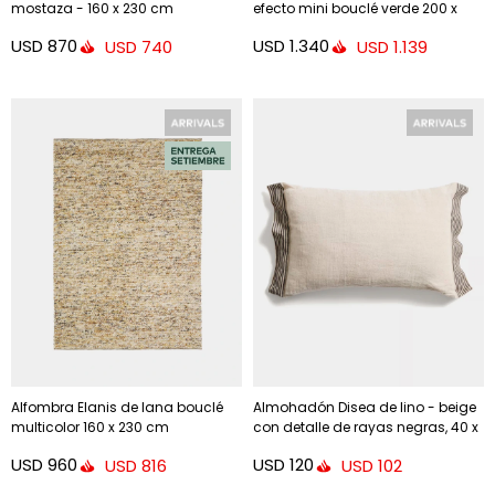
mostaza - 160 x 230 cm
efecto mini bouclé verde 200 x
300 cm
USD
870
USD
1.340
USD
740
USD
1.139
Alfombra Elanis de lana bouclé
Almohadón Disea de lino - beige
multicolor 160 x 230 cm
con detalle de rayas negras, 40 x
60 cm
USD
960
USD
120
USD
816
USD
102