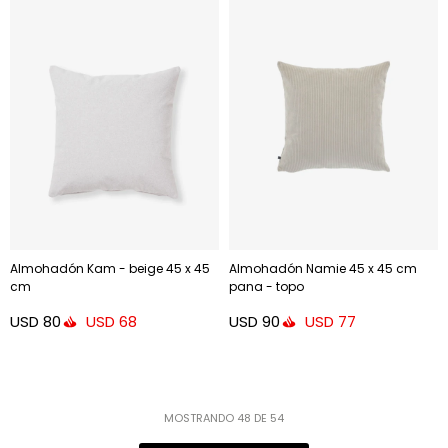
Almohadón Kam - beige 45 x 45
Almohadón Namie 45 x 45 cm
cm
pana - topo
USD
80
USD
90
USD
68
USD
77
MOSTRANDO
48
DE
54