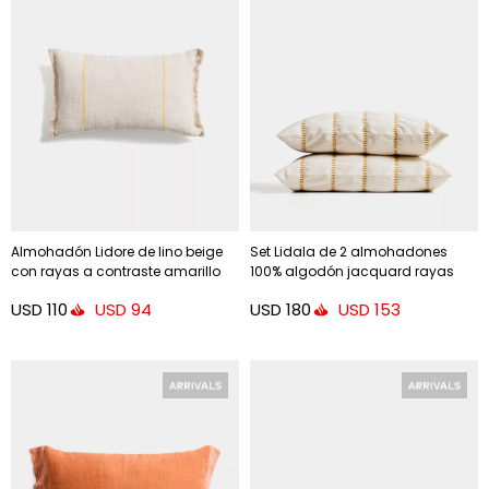
Almohadón Lidore de lino beige
Set Lidala de 2 almohadones
con rayas a contraste amarillo
100% algodón jacquard rayas
30 x 50 cm
mostaza 50 x 50 cm
USD
110
USD
180
USD
94
USD
153