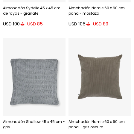
Almohadón Sydelle 45 x 45 cm
Almohadón Namie 60 x 60 cm
de rayas - granate
pana - mostaza
USD
100
USD
105
USD
85
USD
89
Almohadón Shallow 45 x 45 cm -
Almohadón Namie 60 x 60 cm
gris
pana - gris oscuro