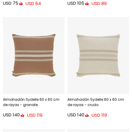
USD
75
USD
105
USD
64
USD
89
Almohadón Sydelle 60 x 60 cm
Almohadón Sydelle 60 x 60 cm
de rayas - granate
de rayas - crudo
USD
140
USD
140
USD
119
USD
119