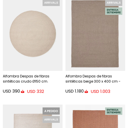
Alfombra Despas de fibras
Alfombra Despas de fibras
sintéticas crudo Ø150 cm.
sintéticas beige 300 x 400 cm -
200 x 300 cm
USD
390
USD
1.180
USD
332
USD
1.003