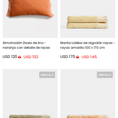
Almohadón Disea de lino -
Manta Lideba de algodón rayas -
naranja con detalle de rayas
rayas amarillo 100 x 170 cm
naranjas, 40 x 60 cm
USD
120
USD
170
USD
102
USD
145