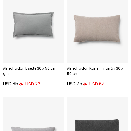
Almohadón Lisette 30 x 50 cm -
Almohadón Kam - marrón 30 x
gris
50 cm
USD
85
USD
75
USD
72
USD
64