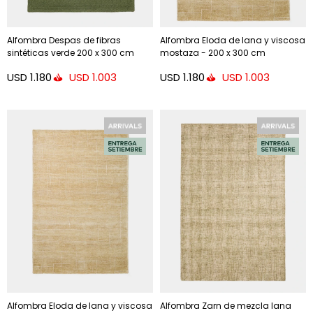
Alfombra Despas de fibras
Alfombra Eloda de lana y viscosa
sintéticas verde 200 x 300 cm
mostaza - 200 x 300 cm
USD
1.180
USD
1.180
USD
1.003
USD
1.003
Alfombra Eloda de lana y viscosa
Alfombra Zarn de mezcla lana