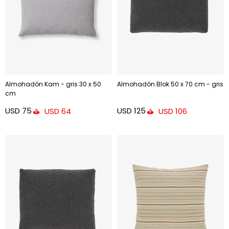
Almohadón Kam - gris 30 x 50
Almohadón Blok 50 x 70 cm - gris
cm
USD
75
USD
125
USD
64
USD
106