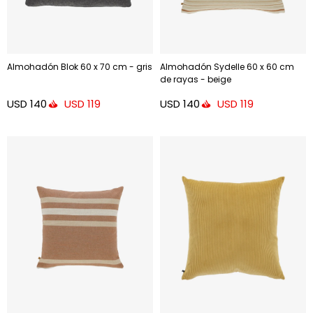
Almohadón Blok 60 x 70 cm - gris
Almohadón Sydelle 60 x 60 cm
de rayas - beige
USD
140
USD
140
USD
119
USD
119