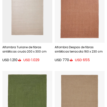
Alfombra Turiane de fibras
Alfombra Despas de fibras
sintéticas crudo 200 x 300 cm
sintéticas terracota 160 x 230 cm
USD
1.210
USD
770
USD
1.029
USD
655