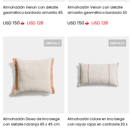
Almohadón Verion con detalle
Almohadón Verion con detalle
geométrico bordado amarillo 45
amarillo geométrico bordado 30
x 45 cm
x 50 cm
USD
150
USD
150
USD
128
USD
128
Almohadón Disea de lino beige
Almohadón Lidore en lino beige
con detalle naranja 45 x 45 cm
con rayas rojas en contraste 30 x
50 cm