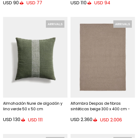
USD
90
USD
110
USD
77
USD
94
Almohadón Nurei de algodón y
Alfombra Despas de fibras
lino verde 50 x 50 cm
sintéticas beige 300 x 400 cm -
300 x 400 cm
USD
130
USD
2.360
USD
111
USD
2.006