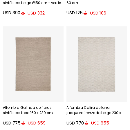
sintéticas beige Ø150 cm - verde
60 cm
Ø150 cm
USD
390
USD
125
USD
332
USD
106
Alfombra Galinda de fibras
Alfombra Calira de lana
sintéticas topo 160 x 230 cm
jacquard trenzado beige 230 x
160 cm
USD
775
USD
770
USD
659
USD
655